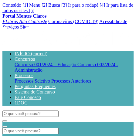
Conteúdo [1]
Menu [2]
Busca [3]
Ir para o rodapé [4]
Ir para lista de
todos os sites [5]
Portal Montes Claros
VLibras
Alto Contraste
Coronavírus (COVID-19)
Acessibilidade
Serviços
Sites
INÍCIO
(current)
Concursos
Concurso 001/2024 – Educação
Concurso 002/2024 -
Administração
Processos
Processos Seletivo
Processos Anteriores
Perguntas Frequentes
Sistema de Concurso
Fale Conosco
1DOC