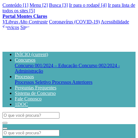
Conteúdo [1]
Menu [2]
Busca [3]
Ir para o rodapé [4]
Ir para lista de
todos os sites [5]
Portal Montes Claros
VLibras
Alto Contraste
Coronavírus (COVID-19)
Acessibilidade
Serviços
Sites
INÍCIO
(current)
Concursos
Concurso 001/2024 – Educação
Concurso 002/2024 -
Administração
Processos
Processos Seletivo
Processos Anteriores
Perguntas Frequentes
Sistema de Concurso
Fale Conosco
1DOC