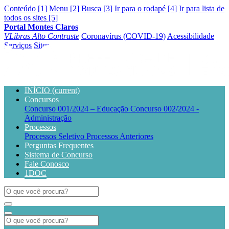
Conteúdo [1]
Menu [2]
Busca [3]
Ir para o rodapé [4]
Ir para lista de
todos os sites [5]
Portal Montes Claros
VLibras
Alto Contraste
Coronavírus (COVID-19)
Acessibilidade
Serviços
Sites
INÍCIO
(current)
Concursos
Concurso 001/2024 – Educação
Concurso 002/2024 -
Administração
Processos
Processos Seletivo
Processos Anteriores
Perguntas Frequentes
Sistema de Concurso
Fale Conosco
1DOC