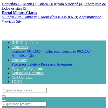
Conteúdo [1]
Menu [2]
Busca [3]
Ir para o rodapé [4]
Ir para lista de
todos os sites [5]
Portal Montes Claros
VLibras
Alto Contraste
Coronavírus (COVID-19)
Acessibilidade
Serviços
Sites
INÍCIO
(current)
Concursos
Concurso 001/2024 – Educação
Concurso 002/2024 -
Administração
Processos
Processos Seletivo
Processos Anteriores
Perguntas Frequentes
Sistema de Concurso
Fale Conosco
1DOC