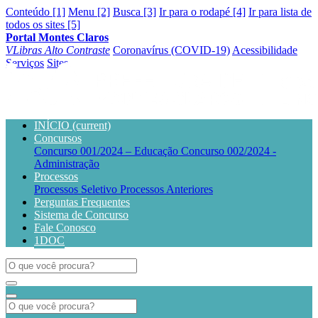
Conteúdo [1]
Menu [2]
Busca [3]
Ir para o rodapé [4]
Ir para lista de
todos os sites [5]
Portal Montes Claros
VLibras
Alto Contraste
Coronavírus (COVID-19)
Acessibilidade
Serviços
Sites
INÍCIO
(current)
Concursos
Concurso 001/2024 – Educação
Concurso 002/2024 -
Administração
Processos
Processos Seletivo
Processos Anteriores
Perguntas Frequentes
Sistema de Concurso
Fale Conosco
1DOC