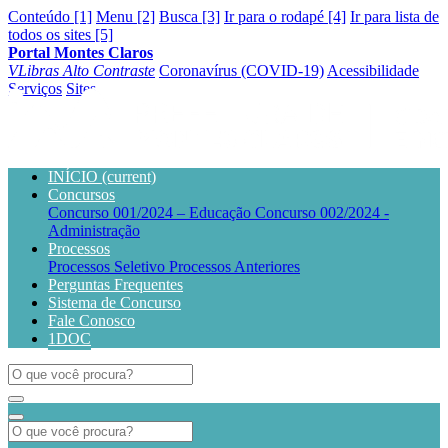
Conteúdo [1]
Menu [2]
Busca [3]
Ir para o rodapé [4]
Ir para lista de
todos os sites [5]
Portal Montes Claros
VLibras
Alto Contraste
Coronavírus (COVID-19)
Acessibilidade
Serviços
Sites
INÍCIO
(current)
Concursos
Concurso 001/2024 – Educação
Concurso 002/2024 -
Administração
Processos
Processos Seletivo
Processos Anteriores
Perguntas Frequentes
Sistema de Concurso
Fale Conosco
1DOC