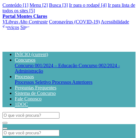
Conteúdo [1]
Menu [2]
Busca [3]
Ir para o rodapé [4]
Ir para lista de
todos os sites [5]
Portal Montes Claros
VLibras
Alto Contraste
Coronavírus (COVID-19)
Acessibilidade
Serviços
Sites
INÍCIO
(current)
Concursos
Concurso 001/2024 – Educação
Concurso 002/2024 -
Administração
Processos
Processos Seletivo
Processos Anteriores
Perguntas Frequentes
Sistema de Concurso
Fale Conosco
1DOC