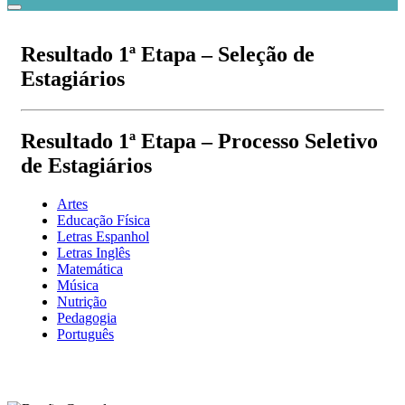
Resultado 1ª Etapa – Seleção de
Estagiários
Resultado 1ª Etapa – Processo Seletivo
de Estagiários
Artes
Educação Física
Letras Espanhol
Letras Inglês
Matemática
Música
Nutrição
Pedagogia
Português