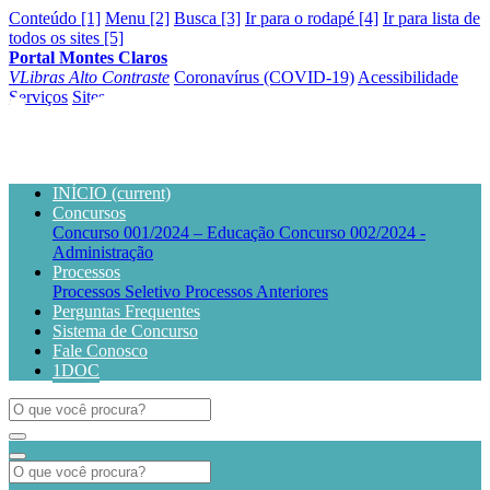
Conteúdo [1]
Menu [2]
Busca [3]
Ir para o rodapé [4]
Ir para lista de
todos os sites [5]
Portal Montes Claros
VLibras
Alto Contraste
Coronavírus (COVID-19)
Acessibilidade
Serviços
Sites
INÍCIO
(current)
Concursos
Concurso 001/2024 – Educação
Concurso 002/2024 -
Administração
Processos
Processos Seletivo
Processos Anteriores
Perguntas Frequentes
Sistema de Concurso
Fale Conosco
1DOC