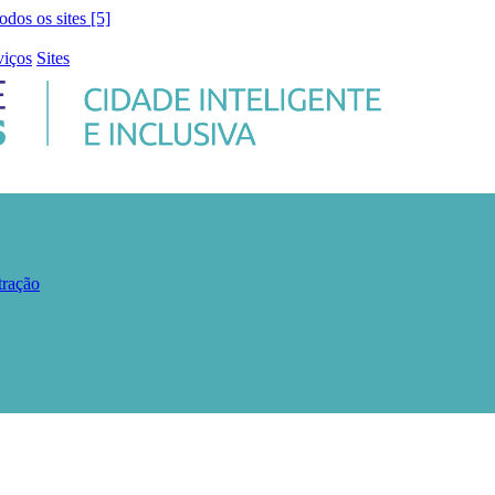
todos os sites [5]
viços
Sites
tração