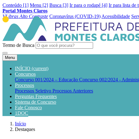
Conteúdo [1]
Menu [2]
Busca [3]
Ir para o rodapé [4]
Ir para lista de 
Portal Montes Claros
VLibras
Alto Contraste
Coronavírus (COVID-19)
Acessibilidade
Ser
Termo de Busca
Menu
INÍCIO
(current)
Concursos
Concurso 001/2024 – Educação
Concurso 002/2024 - Adminis
Processos
Processos Seletivo
Processos Anteriores
Perguntas Frequentes
Sistema de Concurso
Fale Conosco
1DOC
Início
Destaques