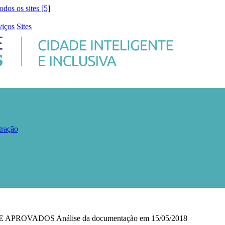
todos os sites [5]
viços
Sites
tração
VADOS Análise da documentação em 15/05/2018