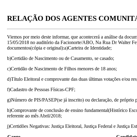
RELAÇÃO DOS AGENTES COMUNITÁRIO
Viemos por meio deste informar, que acontecerá a análise da docume
15/05/2018 no auditório da Facionorte/ABO, Na Rua Dr Walter Ferre
documentos(cópia e original):a)Carteira de Identidade;
b)Certidão de Nascimento ou de Casamento, se casado;
c)Certidão de Nascimento de Filhos menores de 18 anos;
d)Título Eleitoral e comprovante das duas últimas votações e/ou resp
f)Cadastro de Pessoas Físicas-CPF;
g)Número de PIS/PASEP(se já inscrito) ou declaração, de próprio p
h)Comprovante de conclusão de ensino fundamental(Histórico Esco
referente ao mês Abril/2018;
j)Certidões Negativas: Justiça Eleitoral, Justiça Federal e Justiça E
Cargo
Candidat