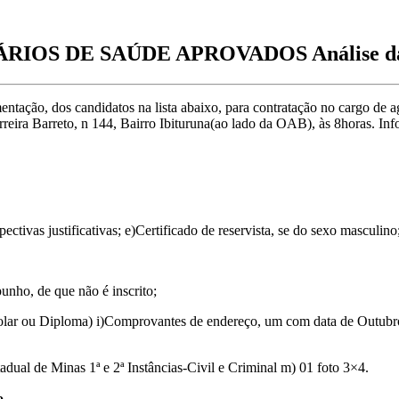
S DE SAÚDE APROVADOS Análise da do
ntação, dos candidatos na lista abaixo, para contratação no cargo de a
ira Barreto, n 144, Bairro Ibituruna(ao lado da OAB), às 8horas. Inf
ectivas justificativas; e)Certificado de reservista, se do sexo masculino
unho, de que não é inscrito;
lar ou Diploma) i)Comprovantes de endereço, um com data de Outubro
stadual de Minas 1ª e 2ª Instâncias-Civil e Criminal m) 01 foto 3×4.
o