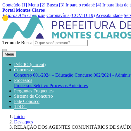
Conteúdo [1]
Menu [2]
Busca [3]
Ir para o rodapé [4]
Ir para lista de 
Portal Montes Claros
VLibras
Alto Contraste
Coronavírus (COVID-19)
Acessibilidade
Ser
Termo de Busca
Menu
INÍCIO
(current)
Concursos
Concurso 001/2024 – Educação
Concurso 002/2024 - Adminis
Processos
Processos Seletivo
Processos Anteriores
Perguntas Frequentes
Sistema de Concurso
Fale Conosco
1DOC
Início
Destaques
RELAÇÃO DOS AGENTES COMUNITÁRIOS DE SAÚDE APRO